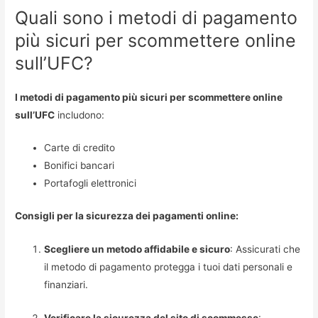
Quali sono i metodi di pagamento
più sicuri per scommettere online
sull’UFC?
I metodi di pagamento più sicuri per scommettere online
sull’UFC
includono:
Carte di credito
Bonifici bancari
Portafogli elettronici
Consigli per la sicurezza dei pagamenti online:
Scegliere un metodo affidabile e sicuro
: Assicurati che
il metodo di pagamento protegga i tuoi dati personali e
finanziari.
Verificare la sicurezza del sito di scommesse
: