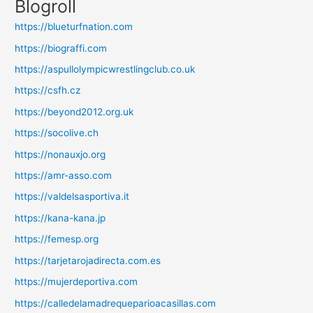
Blogroll
https://blueturfnation.com
https://biograffi.com
https://aspullolympicwrestlingclub.co.uk
https://csfh.cz
https://beyond2012.org.uk
https://socolive.ch
https://nonauxjo.org
https://amr-asso.com
https://valdelsasportiva.it
https://kana-kana.jp
https://femesp.org
https://tarjetarojadirecta.com.es
https://mujerdeportiva.com
https://calledelamadrequeparioacasillas.com