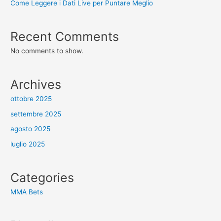
Come Leggere i Dati Live per Puntare Meglio
Recent Comments
No comments to show.
Archives
ottobre 2025
settembre 2025
agosto 2025
luglio 2025
Categories
MMA Bets