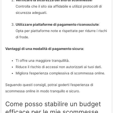
Controlla che il sito sia affidabile e utilizzi protocolli di
sicurezza adeguati.
Utilizzare piattaforme di pagamento riconosciute
:
Opta per piattaforme note e rispettate per ridurre i rischi
di frode.
Vantaggi di una modalità di pagamento sicura:
Ti offre una maggiore tranquillità.
Riduce il rischio di accessi non autorizzati ai tuoi dati.
Migliora l’esperienza complessiva di scommessa online.
Seguendo questi consigli, potrai goderti l’esperienza di
scommessa online in modo tranquillo e sicuro.
Come posso stabilire un budget
efficace per le mie scommesse