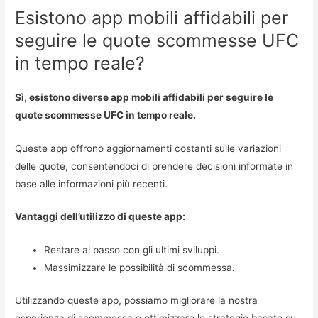
Esistono app mobili affidabili per
seguire le quote scommesse UFC
in tempo reale?
Sì, esistono diverse app mobili affidabili per seguire le
quote scommesse UFC in tempo reale.
Queste app offrono aggiornamenti costanti sulle variazioni
delle quote, consentendoci di prendere decisioni informate in
base alle informazioni più recenti.
Vantaggi dell’utilizzo di queste app:
Restare al passo con gli ultimi sviluppi.
Massimizzare le possibilità di scommessa.
Utilizzando queste app, possiamo migliorare la nostra
esperienza di scommessa e ottimizzare le strategie basate su