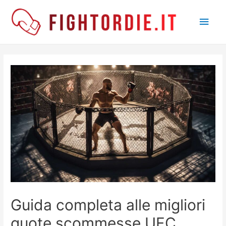
Main
Men
Guida completa alle migliori
quote scommesse UFC